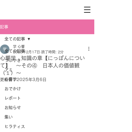
記事
全ての記事
学 心響
全ての記事
2025年2月17日
読了時間: 2分
心響学 知識の章【にっぽんについ
つぶやき
て】 ～その④ 日本人の価値観
アミ
（１）～
心響学
更新日：
2025年3月6日
おでかけ
レポート
お知らせ
集い
ヒラティス