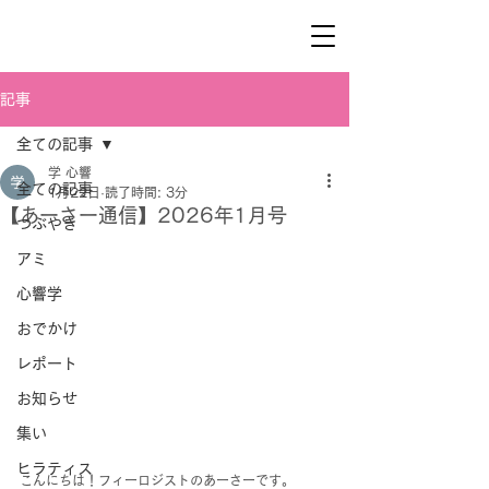
記事
全ての記事
学 心響
全ての記事
1月22日
読了時間: 3分
【あーさー通信】2026年1月号
つぶやき
アミ
心響学
おでかけ
レポート
お知らせ
集い
ヒラティス
こんにちは！フィーロジストのあーさーです。