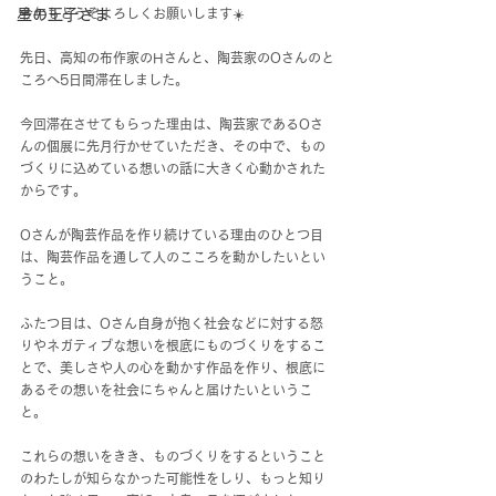
今年もどうぞよろしくお願いします☀️
星の王子さま
先日、高知の布作家のHさんと、陶芸家のOさんのと
ころへ5日間滞在しました。
今回滞在させてもらった理由は、陶芸家であるOさ
んの個展に先月行かせていただき、その中で、もの
づくりに込めている想いの話に大きく心動かされた
からです。
Oさんが陶芸作品を作り続けている理由のひとつ目
は、陶芸作品を通して人のこころを動かしたいとい
うこと。
ふたつ目は、Oさん自身が抱く社会などに対する怒
りやネガティブな想いを根底にものづくりをするこ
とで、美しさや人の心を動かす作品を作り、根底に
あるその想いを社会にちゃんと届けたいというこ
と。
これらの想いをきき、ものづくりをするということ
のわたしが知らなかった可能性をしり、もっと知り