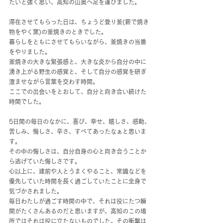
たいと強く思い、高知の山奥へ足を運びました。
滞在させてもらった日は、ちょうど登り釜(薪で焼き
物をやく窯)の釜焼きのときでした。
暮らしをともにさせてもらいながら、釜焼きの当番
をやりました。
釜焼きの大きな緊張感と、大きな炎から自分の中に
湧き上がる野生の感覚と、そして自分の感覚を研ぎ
澄ませながら言葉を交わす時間。
ここでの出会いをとおして、自分と向き合い続けた
時間でした。
5日間の毎日のなかに、喜び、幸せ、嬉しさ、感動、
苦しみ、悔しさ、辛さ、すべてあったなぁと思いま
す。
その中の悔しさは、自分自身の心と向き合うことか
ら逃げていた悔しさです。
心以上に、建前や人とうまくやること、常識などを
優先していた時間を長く過ごしていたことに全身で
気づかされました。
毎日わたしが過ごす時間の中で、それは役にたつ瞬
間がたくさんあるのだと思いますが、高知のこの場
所ではそれは役に立たないものでした。その衝撃は