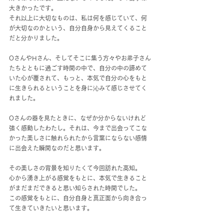
大きかったです。
それ以上に大切なものは、私は何を感じていて、何
が大切なのかという、自分自身から見えてくること
だと分かりました。
OさんやHさん、そしてそこに集う方々やお弟子さん
たちとともに過ごす時間の中で、自分の中の諦めて
いた心が覆されて、もっと、本気で自分の心をもと
に生きられるということを身に沁みて感じさせてく
れました。
Oさんの器を見たときに、なぜか分からないけれど
強く感動したわたし。それは、今まで出会ってこな
かった美しさに触れられたから言葉にならない感情
に出会えた瞬間なのだと思います。
その美しさの背景を知りたくて今回訪れた高知。
心から湧き上がる感覚をもとに、本気で生きること
がまだまだできると思い知らされた時間でした。
この感覚をもとに、自分自身と真正面から向き合っ
て生きていきたいと思います。