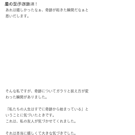
星の王子さま
目くらいに初当選！
あれは嬉しかったなぁ、奇跡が起きた瞬間だなぁと
思いだします。
そんな私ですが、奇跡についてガラリと捉え方が変
わった瞬間がありました。
「私たちの人生はすでに奇跡から始まっている」と
いうことに気づいたときです。
これは、私の友人が気づかせてくれました。
それは本当に嬉しくて大きな気づきでした。