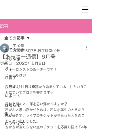
記事
全ての記事
学 心響
全ての記事
2025年6月7日
読了時間: 2分
【あーさー通信】6月号
つぶやき
更新日：
2025年6月8日
アミ
フィーロジストのあーさーです！
こんにちは😊
心響学
おでかけ
今日は、「1日は奇跡から始まっている！」というこ
とについてブログを書きます✨
レポート
奇跡と聞くと、何を思い浮かべますか？
お知らせ
私がふと思い浮かべたのは、私は小学生のときから
集い
嵐が好きで、ライブのチケットが当たったときのこ
とを思い出しました。
ヒラティス
なかなか当たらない嵐のチケットを応募し続けて4年