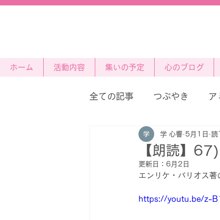
ホーム
活動内容
集いの予定
心のブログ
全ての記事
つぶやき
ア
学 心響
5月1日
読
星の王子さま
【朗読】67
更新日：
6月2日
エンリケ・バリオス著
https://youtu.be/z-