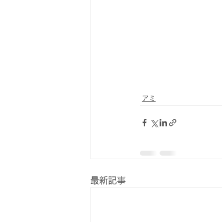
「アミ小さな宇宙人」
「もどってきたアミ」
「アミ３度めの約束」
アミ
最新記事