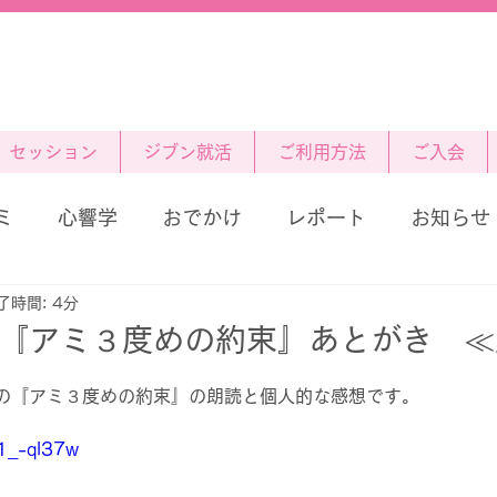
セッション
ジブン就活
ご利用方法
ご入会
ミ
心響学
おでかけ
レポート
お知らせ
了時間: 4分
)『アミ３度めの約束』あとがき 
の『アミ３度めの約束』の朗読と個人的な感想です。
B1_-ql37w