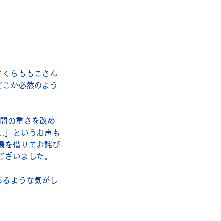
。
さくらももこさん
どこか必然のよう
時間の重さを改め
…」というお声も
場を借りてお詫び
ございました。
あるような気がし