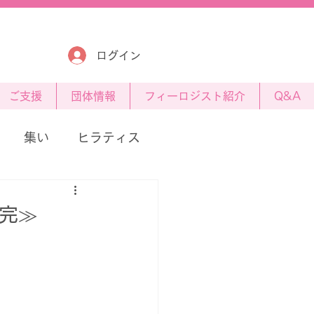
ログイン
​ご支援
団体情報
フィーロジスト紹介
Q&A
集い
ヒラティス
≪完≫