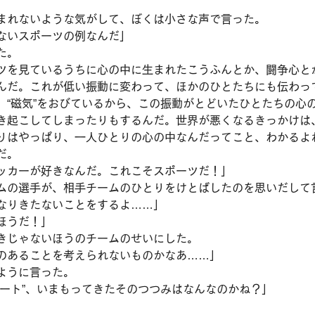
」
まれないような気がして、ぼくは小さな声で言った。
ないスポーツの例なんだ」
た。
ツを見ているうちに心の中に生まれたこうふんとか、闘争心と
んだ。これが低い振動に変わって、ほかのひとたちにも伝わっ
、“磁気”をおびているから、この振動がとどいたひとたちの心
き起こしてしまったりもするんだ。世界が悪くなるきっかけは
りはやっぱり、一人ひとりの心の中なんだってこと、わかるよ
だ。
ッカーが好きなんだ。これこそスポーツだ！」
ムの選手が、相手チームのひとりをけとばしたのを思いだして
なりきたないことをするよ……」
ほうだ！」
きじゃないほうのチームのせいにした。
のあることを考えられないものかなあ……」
ように言った。
リート”、いまもってきたそのつつみはなんなのかね？」
」