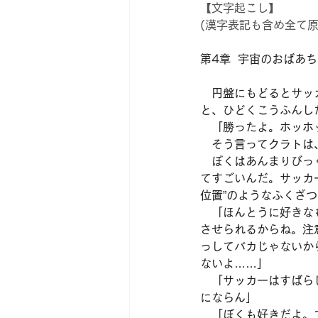
【文字起こし】
(漢字表記も含め全て
第4章  宇宙のおばあち
　円盤にもどるとサッ
と、ひどくこうふんし
　「勝ったよ。ホッホ
　そう言ってクラトは
　ぼくはあんまりびっ
てすごいんだ。サッカ
位置”のようなふくざ
　「ほんとうに好きな
させられるからね。注
っしてバカじゃないか
ないよ……」
　「サッカーはすばら
にならん」
　「ぼくも好きだよ。