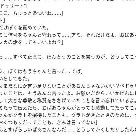
ドゥリート”」
ここ、ちょっとあついね……」
ト」
だけぼくを責めていた。
ミに信号をちゃんと守れって……アミ、それだけだよ、おばあ
ンカの話をしてもいいよね？」
ら……すべて正直に、ほんとうのことを言うのが、どうしてこ
ミ、ぼくはもうちゃんと言ったってば」
いらしてきた。
もまだなにか言い足りないことがあるんじゃないかい？ペドゥ
ったことは、もうみんな言ったよ。お願いだからいいかげんに
して大きな尊敬と称賛をささげていたことを言い忘れているよ
てたって伝えたら、おばあちゃんがとっても感動してたってこ
ゃんがクラトを招待したことも、クラトがきたときのために、
おくつもりだってことも、きみは言ってない」
んとすばらしいばあさんなんだ……どうしてかくしたりしたん