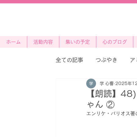
ホーム
活動内容
集いの予定
心のブログ
全ての記事
つぶやき
ア
学 心響
2025年1
星の王子さま
【朗読】48
ゃん ②
エンリケ・バリオス著