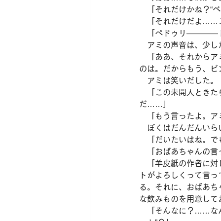
　「それだけかね？“ベ
　「それだけだよ……
　「ぺドゥリ――――
　アミの声音は、少し
　「ああ、それからア
のは。だからもう、ビ
　アミは笑いだした。
　「この未開人ときた
だ……」
　「もう言ったよ。ア
　ぼくはだんだんいら
　「だいたいはね。で
　「おばあちゃんの言
　「羊皮紙の作者に対
トがよろしくって言っ
る。それに、おばあち
な飲みものを用意して
　「そんなに？……な