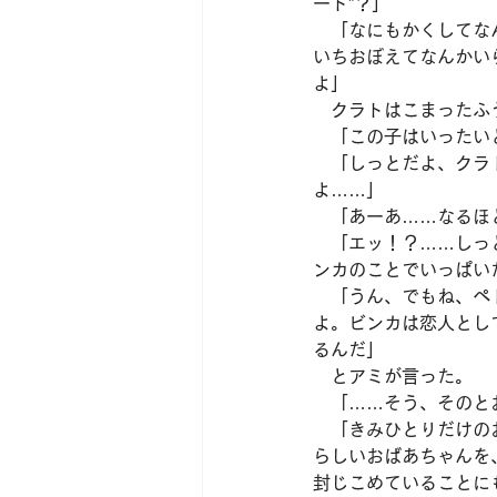
ート”？」
　「なにもかくしてな
いちおぼえてなんかい
よ」　
　クラトはこまったふ
　「この子はいったい
　「しっとだよ、クラ
よ……」
　「あーあ……なるほ
　「エッ！？……しっ
ンカのことでいっぱい
　「うん、でもね、ペ
よ。ビンカは恋人とし
るんだ」
　とアミが言った。
　「……そう、そのと
　「きみひとりだけの
らしいおばあちゃんを
封じこめていることに