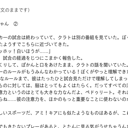
原文のままです）
ゃん　②  
カーの試合は終わっていて、クラトは別の番組を見ていた。ぼ
たようすでこちらに近づいてきた。
ッホッ！白いほうが……」
、試合の経過をじつにこまかく報告した。
くりして、ぽかんと口をあけたまま、クラトの話を聞いていた
ーのルールがもうみんなわかっている！ぼくがやっと理解でき
つなルールまで、彼はたったひと試合見ただけで理解してしま
ものに対しては、脳はとってもよくはたらく。だってすべての
意力というのはとても大きな力なんだよ、ペドゥリート。それ
らね……彼の注意力を、ほかのもっと重要なことに使わないの
しいスポーツだ、アミ！キアにも似たようなものはあるが、こ
でもきたないプレーがあると、とたんに見る気がうせちゃうん