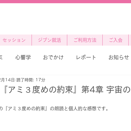
セッション
ジブン就活
ご利用方法
ご入会
ミ
心響学
おでかけ
レポート
お知らせ
2月14日
読了時間: 17分
)『アミ３度めの約束』第4章 宇宙
の『アミ３度めの約束』の朗読と個人的な感想です。