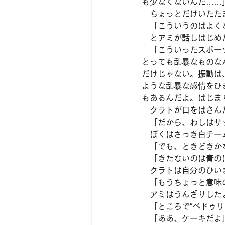
も少なくないんだ……
　ちょっとだけいたた
　「こういうのはよく
　とアミが話しはじめ
　「こういったスポー
とっても乱暴なものな
だけじゃない。振動は
ような乱暴な感情をひ
もあるんだよ。はじま
　クラトが口をはさん
　「だから、わしはサ
　ぼくはさっき白チー
　「でも、ときどきか
　「きたないのは青の
　クラトは自分のひい
　「もうちょっと意味
　アミはうんざりした
　「ところで“ベドゥ
　「ああ、ケーキだよ