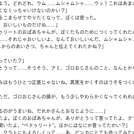
よう。どれどれ、ウム……ムシャムシャ……ウッ！これはあま
くなくっちゃいけないのかい？」
をこまらせてやりたくなって、ぼくは言った。
。おいしいものだけね……」
ゥリートのおばあちゃんが、ぼくたちのためにつくってくれた
……それじゃおいしいよ、なんておいしいんだ、ムシャムシャ
わしからのあいさつ、ちゃんと伝えてくれたかね？」
」
っていた？」
とうって……そうそう、アミ、ゴロおじさんのこと、なんとか
みはもうひとつ正直じゃないね。真実をかくすのはうそをつく
ただ、ゴロおじさんの頭が、もう少しやわらかくなってくれれ
るのがうまいね、だれかさんとおなじように……」
たよ。ぼくのおばあちゃんが、ありがとうって言ってたよ、ク
聞いたよ、“ベドゥリート”。ほかにはなにか言ってたかい？」
、クラトにもよろしくって……あ、ビンカにとても会ってみた