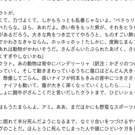
ラトが、
くて、力づよくて、しかもちっとも乱暴じゃないよ、“べドゥリ
べたらな。ほら、あれだよ。赤い布をもった男が、それをヒラ
があるだろう。大きな角をつき立ててやろうと、ものすごい勢
でかわさなきゃならん。ホッホッホッ！たしかに、度胸じまん
あれは動物がかわいそうだ。さんざんいたぶられたあげく、さ
くすぎやしないかね」
クラト。あの動物は背中にバンデリーリャ（訳注：かざりのつ
っていく。そして動きまわっているうちに傷口はどんどん大き
。想像してごらん。長いナイフが何本もきみの背中につきささ
、ナイフも動いて、傷が大きく深くなっていくとしたら……」
しょに闘牛がざんこくだと言いだしたクラトまで、ひどいショ
はもうたまらんよ、アミ。ああ、まだほかにも野蛮なスポーツ
に倒れて半分死んだようになるまで、なぐり合いをつづけるや
グのことだ。ほんとうに死んでしまった人や頭にひどいケガを