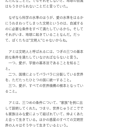
んたんなことだ。でもそれをしないと、地球の自滅
はもうさけられないことだと言っていた。
　なぜなら科学の水準のほうが、愛の水準をはるか
にうわまわってしまった文明というのは、自滅する
のに必要な条件をすべて満たしているから。そして
それがいま、地球に起きていることなんだ。だっ
て、ぼくたちは"文明人"じゃないからね。
　アミは文明人と呼ばれるには、つぎの三つの基本
的な条件を満たしていなければならないと言う。
　一つ、愛が、宇宙の基本法であることを知るこ
と。
　二つ、国境によってバラバラに分裂している世界
を、ただたったひとつの国に統一すること。
　三つ、愛が、すべての世界機構の根本となってい
ること。
　アミは、三つめの条件について、"家族"を例に出
して説明してくれた。つまり、世界じゅうどこでで
も家族はみな愛によって結ばれていて、仲よくあた
え合って生きている。ほかの惑星のすべての文明世
界の人々はそうやって生きているという。