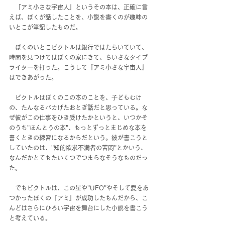
　『アミ小さな宇宙人』というその本は、正確に言
えば、ぼくが話したことを、小説を書くのが趣味の
いとこが筆記したものだ。
　ぼくのいとこビクトルは銀行ではたらいていて、
時間を見つけてはぼくの家にきて、ちいさなタイプ
ライターを打った。こうして『アミ小さな宇宙人』
はできあがった。
　ビクトルはぼくのこの本のことを、子どもむけ
の、たんなるバカげたおとぎ話だと思っている。な
ぜ彼がこの仕事をひき受けたかというと、いつかそ
のうち"ほんとうの本"、もっとずっとまじめな本を
書くときの練習になるからだという。彼が書こうと
していたのは、"知的欲求不満者の苦悶"とかいう、
なんだかとてもたいくつでつまらなそうなものだっ
た。
　でもビクトルは、この星や"UFO"やそして愛をあ
つかったぼくの『アミ』が成功したもんだから、こ
んどはさらにひろい宇宙を舞台にした小説を書こう
と考えている。