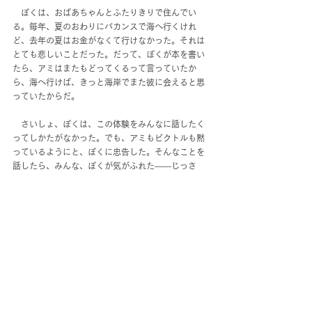
　ぼくは、おばあちゃんとふたりきりで住んでい
る。毎年、夏のおわりにバカンスで海へ行くけれ
ど、去年の夏はお金がなくて行けなかった。それは
とても悲しいことだった。だって、ぼくが本を書い
たら、アミはまたもどってくるって言っていたか
ら、海へ行けば、きっと海岸でまた彼に会えると思
っていたからだ。
　さいしょ、ぼくは、この体験をみんなに話したく
ってしかたがなかった。でも、アミもビクトルも黙
っているようにと、ぼくに忠告した。そんなことを
話したら、みんな、ぼくが気がふれた――じっさ
い、ビクトルはぼくのことをそう考えている――と
思うからって。
　新学期がはじまるとぼくはそれを無視して、クラ
スの仲のいい友だちのひとりに、あのすばらしい物
識を話した。だけど、話がまだ"UFO”のところまで
いかないうちに、その友だちはとつぜん、大笑いを
しはじめた。ぼくは、あわてて、いまの話はみんな
じょうだんで、ちょっとからかってみただけなんだ
と言って、ごまかすしかなかった。