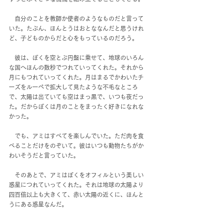
　自分のことを教師か使者のようなものだと言って
いた。たぶん、ほんとうはおとななんだと思うけれ
ど、子どものからだと心をもっているのだろう。
　彼は、ぼくを空とぶ円盤に乗せて、地球のいろん
な国へほんの数秒でつれていってくれた。それから
月にもつれていってくれた。月はまるでかわいたチ
ーズをルーペで拡大して見たような不毛なところ
で、太陽は出ていても空はまっ黒で、いつも夜だっ
た。だからぼくは月のことをまったく好きになれな
かった。
　でも、アミはすべてを楽しんでいた。ただ肉を食
べることだけをのぞいて。彼はいつも動物たちがか
わいそうだと言っていた。
　そのあとで、アミはぼくをオフィルという美しい
惑星につれていってくれた。それは地球の太陽より
四百倍以上も大きくて、赤い太陽の近くに、ほんと
うにある惑星なんだ。