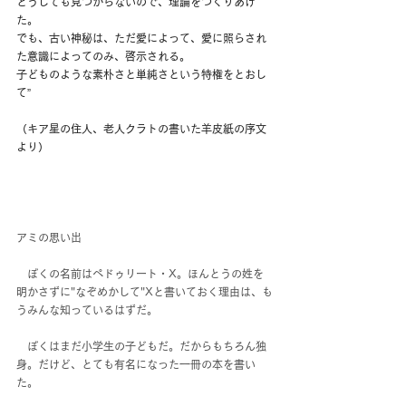
どうしても見つからないので、理論をつくりあげ
た。
でも、古い神秘は、ただ愛によって、愛に照らされ
た意識によってのみ、啓示される。
子どものような素朴さと単純さという特権をとおし
て”
（キア星の住人、老人クラトの書いた羊皮紙の序文
より）
アミの思い出
　ぼくの名前はペドゥリート・X。ほんとうの姓を
明かさずに"なぞめかして"Xと書いておく理由は、も
うみんな知っているはずだ。
　ぼくはまだ小学生の子どもだ。だからもちろん独
身。だけど、とても有名になった一冊の本を書い
た。