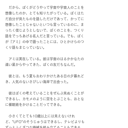
　だから、ぼくがどうやって宇宙や宇宙人のことを
想像したのか、とても知りたがっている。ぼくはた
だ自分が見たものを話しただけであって、かってに
想像したことじゃないといつも言っているのに、ま
ったく信じようとしないで、ぼくのことを、つくり
話をでっちあげる名人だと言っている。でも、ぼく
が『アミ』の中で語ったことには、ひとかけらのつ
くり話もまじっていない。
　アミは実在している。彼は宇宙のはるかかなたの
遠い星からやってきた、ぼくの友だちなんだ。
　彼とは、もう夏もおわりかけたある日の夕暮れど
き、人気のないさびしい海岸で出会った。
　彼はぼくの考えていることをぜんぶ見ぬくことが
できるし、カモメのように空をとぶことも、おとな
に催眠術をかけることだってできる。
　小さくてとても10歳以上には見えないけれ
ど、"UFO"のそうじゅうはできるし、テレビよりも
ずっとふくざつな機械を組み立てることもできる。