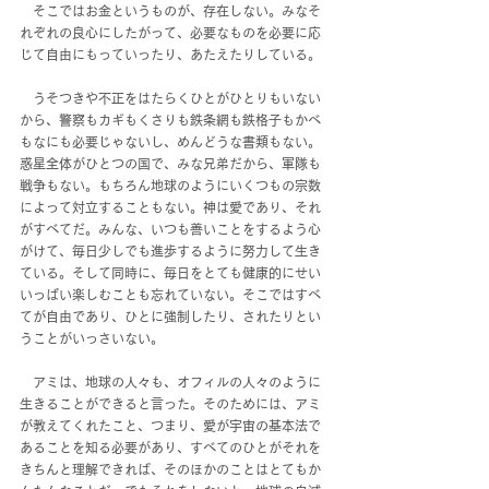
　そこではお金というものが、存在しない。みなそ
れぞれの良心にしたがって、必要なものを必要に応
じて自由にもっていったり、あたえたりしている。
　うそつきや不正をはたらくひとがひとりもいない
から、警察もカギもくさりも鉄条網も鉄格子もかべ
もなにも必要じゃないし、めんどうな書類もない。
惑星全体がひとつの国で、みな兄弟だから、軍隊も
戦争もない。もちろん地球のようにいくつもの宗数
によって対立することもない。神は愛であり、それ
がすべてだ。みんな、いつも善いことをするよう心
がけて、毎日少しでも進歩するように努力して生き
ている。そして同時に、毎日をとても健康的にせい
いっぱい楽しむことも忘れていない。そこではすべ
てが自由であり、ひとに強制したり、されたりとい
うことがいっさいない。
　アミは、地球の人々も、オフィルの人々のように
生きることができると言った。そのためには、アミ
が教えてくれたこと、つまり、愛が宇宙の基本法で
あることを知る必要があり、すべてのひとがそれを
きちんと理解できれば、そのほかのことはとてもか