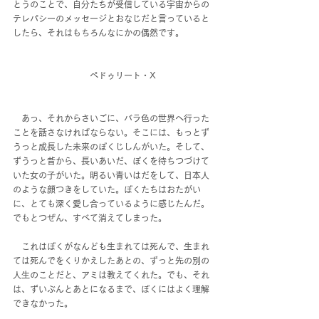
とうのことで、自分たちが受信している宇宙からの
テレパシーのメッセージとおなじだと言っていると
したら、それはもちろんなにかの偶然です。
　　　　　　　　　ペドゥリート・X
　あっ、それからさいごに、バラ色の世界へ行った
ことを話さなければならない。そこには、もっとず
うっと成長した未来のぼくじしんがいた。そして、
ずうっと昔から、長いあいだ、ぼくを待ちつづけて
いた女の子がいた。明るい青いはだをして、日本人
のような顔つきをしていた。ぼくたちはおたがい
に、とても深く愛し合っているように感じたんだ。
でもとつぜん、すべて消えてしまった。
　これはぼくがなんども生まれては死んで、生まれ
ては死んでをくりかえしたあとの、ずっと先の別の
人生のことだと、アミは教えてくれた。でも、それ
は、ずいぶんとあとになるまで、ぼくにはよく理解
できなかった。