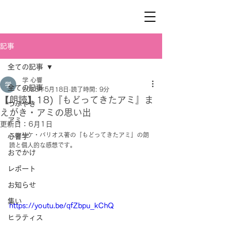
記事
全ての記事
学 心響
全ての記事
2025年5月18日
読了時間: 9分
【朗読】18)『もどってきたアミ』ま
つぶやき
えがき・アミの思い出
アミ
更新日：
6月1日
エンリケ・バリオス著の『もどってきたアミ』の朗
心響学
読と個人的な感想です。
おでかけ
レポート
お知らせ
集い
https://youtu.be/qfZbpu_kChQ
ヒラティス