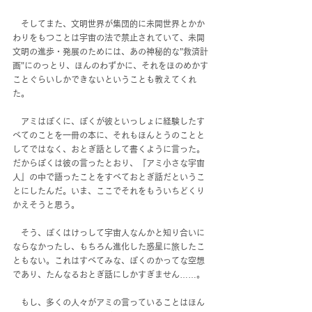
　そしてまた、文明世界が集団的に未開世界とかか
わりをもつことは宇宙の法で禁止されていて、未開
文明の進歩・発展のためには、あの神秘的な"救済計
画"にのっとり、ほんのわずかに、それをほのめかす
ことぐらいしかできないということも教えてくれ
た。
　アミはぼくに、ぼくが彼といっしょに経験したす
べてのことを一冊の本に、それもほんとうのことと
してではなく、おとぎ話として書くように言った。
だからぼくは彼の言ったとおり、『アミ小さな宇宙
人』の中で語ったことをすべておとぎ話だというこ
とにしたんだ。いま、ここでそれをもういちどくり
かえそうと思う。
　そう、ぼくはけっして宇宙人なんかと知り合いに
ならなかったし、もちろん進化した惑星に旅したこ
ともない。これはすべてみな、ぼくのかってな空想
であり、たんなるおとぎ話にしかすぎません……。
　もし、多くの人々がアミの言っていることはほん