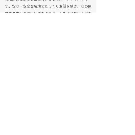
す。安心・安全な環境でじっくりお話を聴き、心の開
放やご自身の深い気づきのサポートをさせていただき
ます。