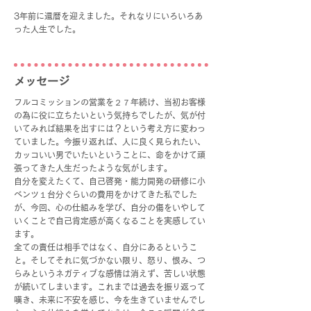
3年前に還暦を迎えました。それなりにいろいろあ
った人生でした。
​メッセージ
フルコミッションの営業を２７年続け、当初お客様
の為に役に立ちたいという気持ちでしたが、気が付
いてみれば結果を出すには？という考え方に変わっ
ていました。今振り返れば、人に良く見られたい、
カッコいい男でいたいということに、命をかけて頑
張ってきた人生だったような気がします。
自分を変えたくて、自己啓発・能力開発の研修に小
ベンツ１台分ぐらいの費用をかけてきた私でした
が、今回、心の仕組みを学び、自分の傷をいやして
いくことで自己肯定感が高くなることを実感してい
ます。
全ての責任は相手ではなく、自分にあるというこ
と。そしてそれに気づかない限り、怒り、恨み、つ
らみというネガティブな感情は消えず、苦しい状態
が続いてしまいます。これまでは過去を振り返って
嘆き、未来に不安を感じ、今を生きていませんでし