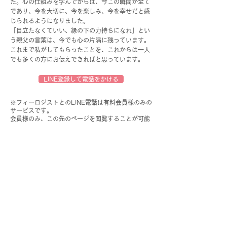
た。心の仕組みを学んでからは、今この瞬間が全て
であり、今を大切に、今を楽しみ、今を幸せだと感
じられるようになりました。
「目立たなくていい、縁の下の力持ちになれ」とい
う親父の言葉は、今でも心の片隅に残っています。
これまで私がしてもらったことを、これからは一人
でも多くの方にお伝えできればと思っています。
LINE登録して電話をかける
※フィーロジストとのLINE電話は有料会員様のみの
サービスです。
​会員様のみ、この先のページを閲覧することが可能
です。会員登録がお済みでない方はこちらのページ
からお手続きをしていただけますようお願い申し上
げます。
​
会員登録に進む >>
前のメンバーを見る
次のメンバーを見る