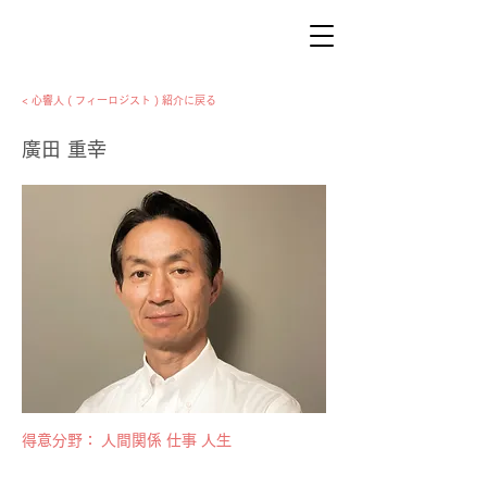
< 心響人 ( フィーロジスト ) 紹介に戻る
廣田 重幸
​得意分野：
人間関係 仕事 人生