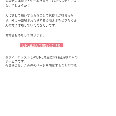
な幸せの連続で人生が成り立っていたらステキでは
ないでしょうか？
人に話して聴いてもらうことで気持ちが収まった
り、考えが整理されたりする心地よさをぜひたくさ
んの方に体験していただきたいです。
お電話お待ちしております。
LINE登録して電話をかける
※フィーロジストとのLINE電話は有料会員様のみの
サービスです。
​会員様のみ、この先のページを閲覧することが可能
です。会員登録がお済みでない方はこちらのページ
からお手続きをしていただけますようお願い申し上
げます。
​
会員登録に進む >>
前のメンバーを見る
次のメンバーを見る