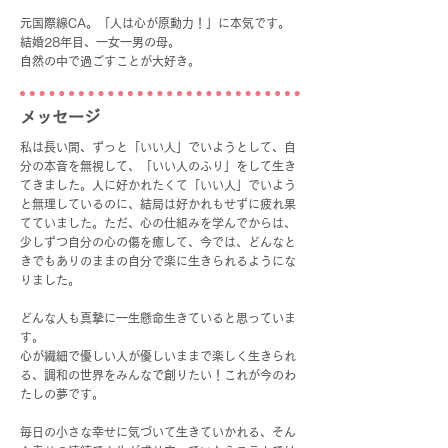
元国際線CA。「人は心が原動力！」に本気です。
結婚28年目、一女一男の母。
自然の中で過ごすことが大好き。
​メッセージ
私は長い間、ずっと「いい人」でいようとして、自
分の本音を無視して、「いい人のふり」をして生き
てきました。人に好かれたくて「いい人」でいよう
と無理しているのに、結局は好かれもせずに疲れ果
てていました。ただ、心の仕組みを学んでからは、
少しずつ自分の心の傷を癒して、今では、どんなと
きでもありのままの自分で楽に生きられるようにな
りました。
どんな人も真摯に一生懸命生きていると思っていま
す。
心が繊細で優しい人が優しいままで楽しく生きられ
る、調和の世界をみんなで創りたい！これが今のわ
たしの夢です。
毎日の小さな幸せに気づいて生きていかれる、そん