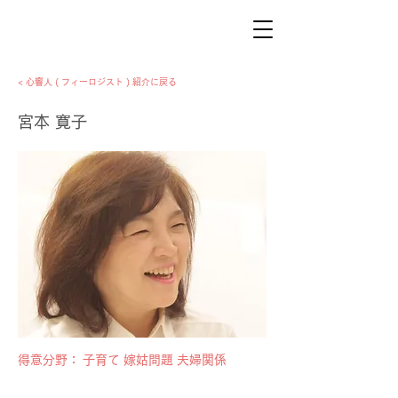
< 心響人 ( フィーロジスト ) 紹介に戻る
宮本 寛子
​得意分野：
子育て 嫁姑問題 夫婦関係