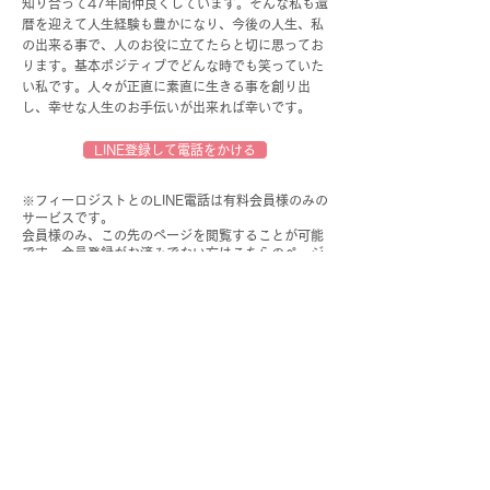
知り合って47年間仲良くしています。そんな私も還
暦を迎えて人生経験も豊かになり、今後の人生、私
の出来る事で、人のお役に立てたらと切に思ってお
ります。基本ポジティブでどんな時でも笑っていた
い私です。人々が正直に素直に生きる事を創り出
し、幸せな人生のお手伝いが出来れば幸いです。
LINE登録して電話をかける
※フィーロジストとのLINE電話は有料会員様のみの
サービスです。
​会員様のみ、この先のページを閲覧することが可能
です。会員登録がお済みでない方はこちらのページ
からお手続きをしていただけますようお願い申し上
げます。
​
会員登録に進む >>
前のメンバーを見る
次のメンバーを見る