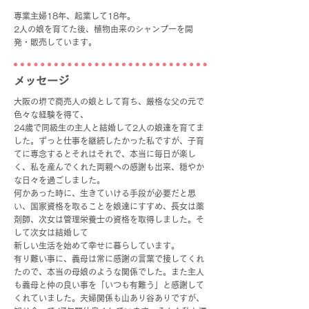
専業主婦18年、起業して18年。
2人の娘を育てた後、植物由来のシャンプーを開
発・販売しています。
​メッセージ
大阪の堺で商売人の娘として育ち、厳格な父の元で
色々な経験を得て、
24歳で同級生の主人と結婚して2人の娘達を育てま
した。ずっと仕事を継続したかった私ですが、子育
てに専念するとそれはそれで、本当に毎日が楽し
く、私を産んでくれた両親への感謝も出来、穏やか
な日々を過ごしました。
何かあった時に、生きていける手段が必要だと思
い、国家資格を取ることを娘達にすすめ、長女は薬
剤師、次女は管理栄養士の資格を取得しました。そ
して次女は結婚して
新しい生活を始めて幸せに暮らしています。
有り難い事に、義母は常に感謝の言葉で接してくれ
たので、本当の母娘のような関係でした。また主人
も義母と仲の良い事を「いつも有難う」と感謝して
くれていました。夫婦関係も山あり谷ありですが、