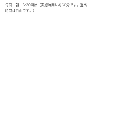
毎回　朝　6:30開始（実施時間は約60分です。退出
時間は自由です。）
※6:40以降のご入室には対応いたしかねますのでご
了承ください。
zoomのURLはこちらです！
https://us02web.zoom.us/j/83955811656
最後に
この夏に大阪万博に行った方も多いのではないでし
ょうか？
太陽の塔とともに1970年の大阪万博が語られること
が今でもあることを思うと、これから先の数十年間