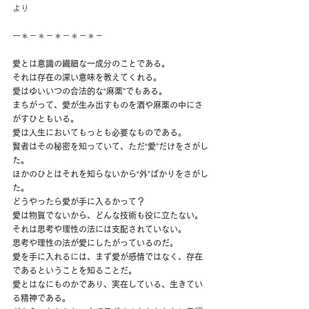
より
ー＊－＊－＊－＊－＊－
愛とは意識の繊細な一成分のことである。
それは存在の深い意味を教えてくれる。
愛はゆいいつの合法的な“麻薬”でもある。
まちがって、愛が生み出すものを酒や麻薬の中にさ
がすひともいる。
愛は人生においてもっとも必要なものである。
賢者はその秘密を知っていて、ただ“愛”だけをさがし
た。
ほかのひとはそれを知らないから“外”ばかりをさがし
た。
どうやったら愛が手に入るかって？
愛は物質でないから、どんな技術も役に立たない。
それは思考や理性の法には支配されていない。
思考や理性の法が愛にしたがっているのだ。
愛を手に入れるには、まず愛が感情ではなく、存在
であるということを知ることだ。
愛とはなにものかであり、実在している、生きてい
る精神である。