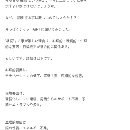
今も昔も'継続'という事がテーマに上がっていた事を
示すよい例ではないでしょうか。
なぜ、'継続'する事は難しいのでしょうか！？
今っぽくチャットGPTに聞いてみました。
'継続'する事が難しい理由は、心理的・環境的・生理
的な要因・目標設定が複合的に関係ある。
らしいです。詳細は以下です。
心理的要因は、
モチベーションの低下、完璧主義、短期的な誘惑。
環境要因は、
習慣化しにくい環境、周囲からのサポート不足、予
期せぬトラブルや多忙。
生理的要因は、
脳の性質、エネルギー不足。