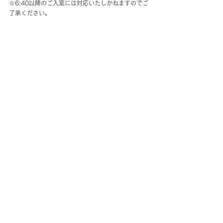
※6:40以降のご入室には対応いたしかねますのでご
了承ください。
zoomのURLはこちらです！
https://us02web.zoom.us/j/83955811656
最後に
夏の日差しは暑く、健康をも奪う恐ろしさもありま
すが、この時期の日光が植物の成長を促します。
このように同じ事柄でも、プラスとマイナスの両面
が存在します。
どちらの面を意識するかは、無意識に自分で決めて
います。