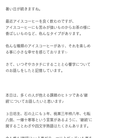
暑い日が続きますね。
最近アイスコーヒーを良く飲むのですが、
アイスコーヒーにも苦みが強いものからお茶の様に
香ばしいものなど、色んなタイプがあります。
色んな種類のアイスコーヒーがあり、それを楽しめ
る事に小さな幸せを感じております✨
さて、いつぞやカタチにすることと心響学について
のお話しをしたと記憶しています。
本日は、多くの人が抱える課題のヒトツである'継
続'についてお話したいと思います♪
３日坊主、石の上にも３年、桃栗三年柿八年、七転
八倒、一爆十寒等という言葉があるように、'継続'に
関することわざや四文字熟語はたくさんあります。