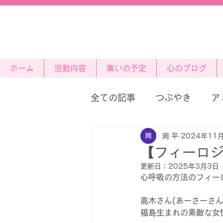
ホーム
活動内容
集いの予定
心のブログ
全ての記事
つぶやき
ア
岡 平
2024年11
星の王子さま
【フィーロ
更新日：
2025年3月3日
心呼吸の方法のフィー
高木さん(あーさーさん
福島生まれの素敵な女