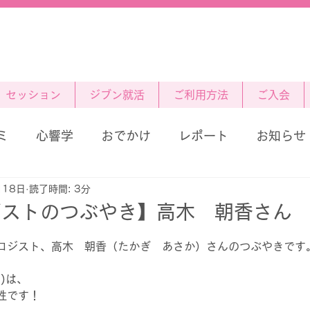
セッション
ジブン就活
ご利用方法
ご入会
ミ
心響学
おでかけ
レポート
お知らせ
月18日
読了時間: 3分
ジストのつぶやき】高木 朝香さん
ロジスト、高木　朝香（たかぎ　あさか）さんのつぶやきです
)は、
性です！