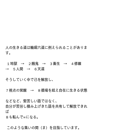
人の生きる道は輪廻六道に例えられることがありま
す。
 １地獄　→　２餓鬼　→　３畜生　→　４修羅　
→　５人間　→　６天道 
そうしていく中で己を解放し、
７視点の覚醒　→　８循環を超え自在に生きる状態
などなど、堅苦しい話ではなく、 
自分が苦労し積み上げきた話を共有して解放できれ
ば
８も転んで∞になる。
 このような集いの間（ま）を目指しています。